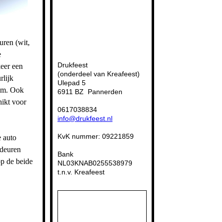
uren (wit,
e
Drukfeest
keer een
(onderdeel van Kreafeest)
rlijk
Ulepad 5
tum. Ook
6911 BZ Pannerden
hikt voor
0617038834
info@drukfeest.nl
KvK nummer: 09221859
e auto
 deuren
Bank
op de beide
NL03KNAB0255538979
t.n.v. Kreafeest