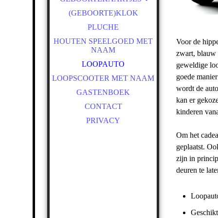
13 X 13 CM. ENKEL
(GEBOORTE)KLOK
13 X 13 CM. DUBBEL
PLUCHE
HOUTEN SPEELGOED MET
Voor de hippe
NAAM
zwart, blauw 
LOOPAUTO
geweldige loo
goede manier 
LOOPSCOOTER MET NAAM
wordt de aut
GASTENBOEK
kan er gekoze
CONTACT
kinderen van
PRIVACY
Om het cadeau
geplaatst. O
zijn in princ
deuren te lat
Loopaut
Geschikt