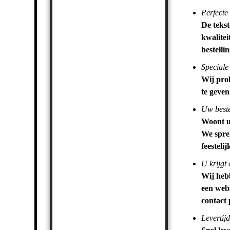
Perfecte
De tekst
kwalitei
bestelli
Speciale
Wij pro
te geven
Uw bestel
Woont u 
We sprek
feesteli
U krijgt 
Wij heb
een webs
contact
Levertijd