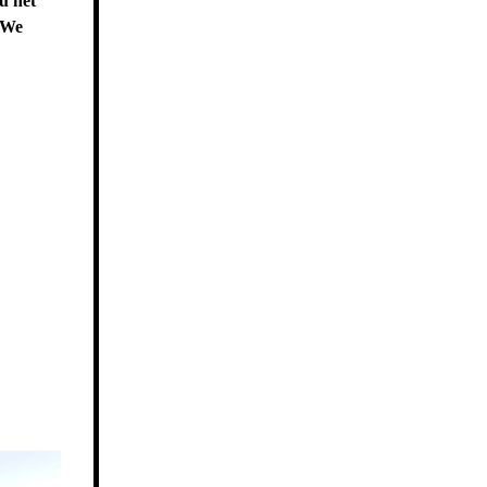
u het
. We