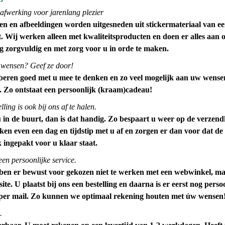
 afwerking voor jarenlang plezier
en en afbeeldingen worden uitgesneden uit stickermateriaal van e
t. Wij werken alleen met kwaliteitsproducten en doen er alles aan
ng zorgvuldig en met zorg voor u in orde te maken.
 wensen? Geef ze door!
beren goed met u mee te denken en zo veel mogelijk aan uw wense
. Zo ontstaat een persoonlijk (kraam)cadeau!
ling is ook bij ons af te halen.
in de buurt, dan is dat handig. Zo bespaart u weer op de verzend
en even een dag en tijdstip met u af en zorgen er dan voor dat de
jk ingepakt voor u klaar staat.
een persoonlijke service.
ben er bewust voor gekozen niet te werken met een webwinkel, m
ite. U plaatst bij ons een bestelling en daarna is er eerst nog perso
 per mail. Zo kunnen we optimaal rekening houten met úw wensen
.