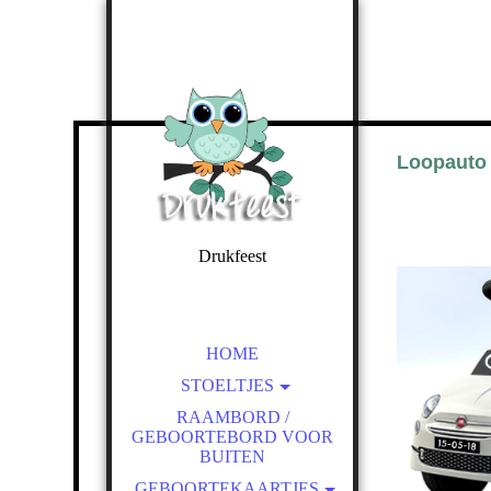
Loopauto
Drukfeest
hét adres voor een
gepersonaliseerd cadeau
HOME
STOELTJES
GEBOORTESTOELTJE
RAAMBORD /
GEBOORTEBORD VOOR
GEBOORTEKAARTJE
BUITEN
STOELTJE MET NAAM
GEBOORTEKAARTJES