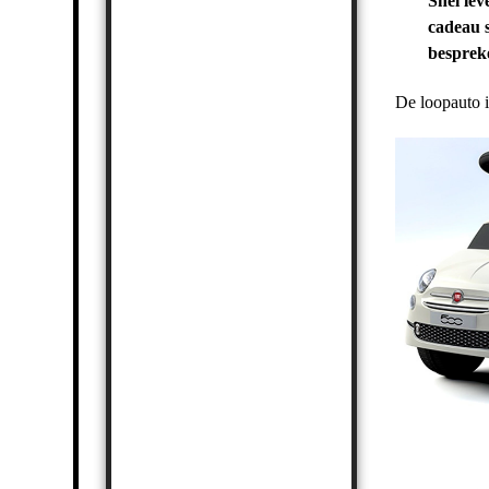
Snel lev
cadeau s
bespreke
De loopauto i