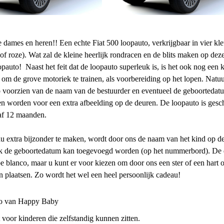
 dames en heren!! Een echte Fiat 500 loopauto, verkrijgbaar in vier kle
of roze). Wat zal de kleine heerlijk rondracen en de blits maken op dez
pauto! Naast het feit dat de loopauto superleuk is, is het ook nog een 
om de grove motoriek te trainen, als voorbereiding op het lopen. Natuu
o voorzien van de naam van de bestuurder en eventueel de geboorteda
n worden voor een extra afbeelding op de deuren. De loopauto is gesc
af 12 maanden.
 extra bijzonder te maken, wordt door ons de naam van het kind op d
ok de geboortedatum kan toegevoegd worden (op het nummerbord). De
ipe blanco, maar u kunt er voor kiezen om door ons een ster of een hart 
en plaatsen. Zo wordt het wel een heel persoonlijk cadeau!
o van Happy Baby
 voor kinderen die zelfstandig kunnen zitten.