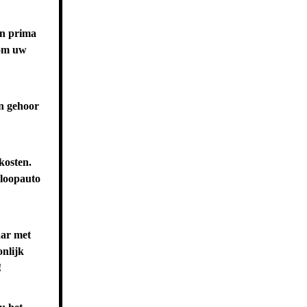
en prima
 om uw
n gehoor
kosten.
 loopauto
aar met
onlijk
!